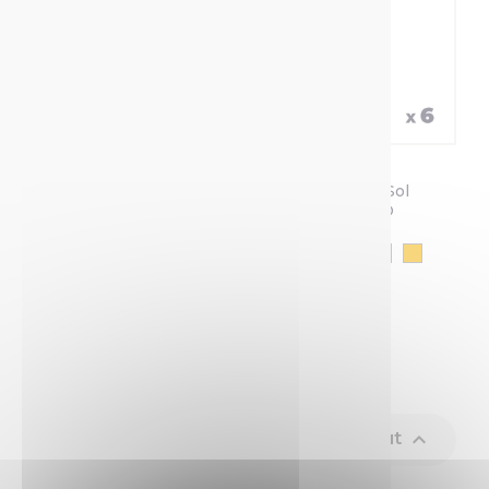
Pochoirs Marquage
Peinture De
Au Sol
Marquage Au Sol
TRACING PRO
SOPPEC
+2
Affichage 1-8 de 8 article(s)

Retour en haut