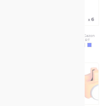
Traceur De Ligne
Peinture De
TRACING 500ml
Traçage Pour Gazon
TRACING SPORT
+1
+1