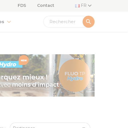
FDS
Contact
FR
search
os