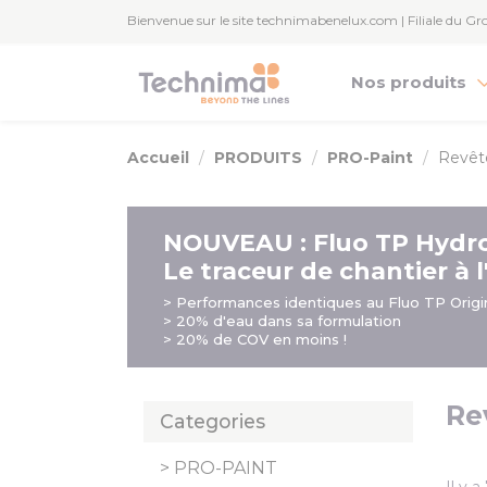
Paramétrer les cookies
Bienvenue sur le site technimabenelux.com | Filiale du 
Nos produits
Accueil
PRODUITS
PRO-Paint
Revêt
NOUVEAU : Fluo TP Hydr
Le traceur de chantier à l
> Performances identiques au Fluo TP Origi
> 20% d'eau dans sa formulation
> 20% de COV en moins !
Re
Categories
PRO-PAINT
Il y a