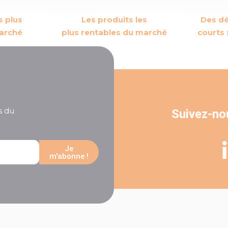
s plus
Les produits les
Des dé
arché
plus rentables du marché
courts
s du
Suivez-no
Je
m'abonne !