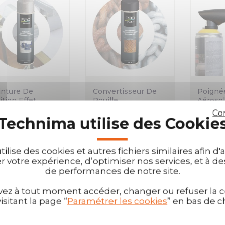
inture De
Convertisseur De
Poigné
ition Effet
Rouille
Aérosol
rtelé
Co
Technima utilise des Cookie
More details
More details
More
tilise des cookies et autres fichiers similaires afin d
 votre expérience, d’optimiser nos services, et à des
de performances de notre site.
ez à tout moment accéder, changer ou refuser la c
hage 1-7 de 7 article(s)
isitant la page “
Paramétrer les cookies
” en bas de 