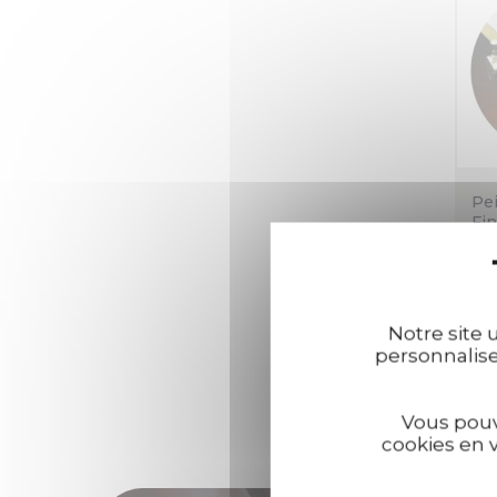
Pe
Fin
Ma
Notre site u
personnaliser
Vous pouv
Affic
cookies en v