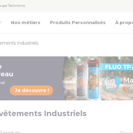
Groupe Technima
Nos métiers
Produits Personnalisés
À prop
ements Industriels
o
'eau
nal
Je découvre !
vêtements Industriels
 7 produits.