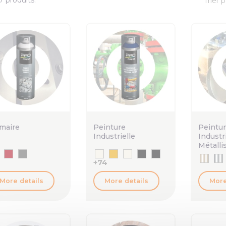
Trier p
maire
Peinture
Peintu
Industrielle
Industri
Métalli
+74
More details
More details
More