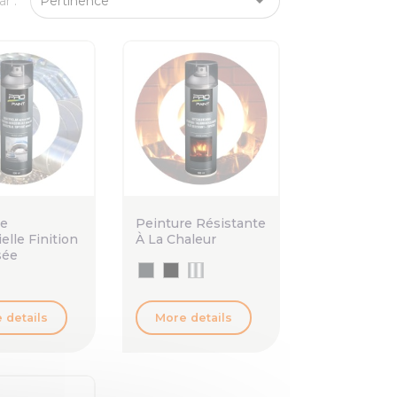

ar :
Pertinence
re
Peinture Résistante
elle Finition
À La Chaleur
sée
 details
More details