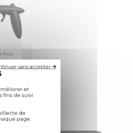
e Pour
ntinuer sans accepter
s
 details
'améliorer et
 fins de suivi
ollecte de
chaque page.