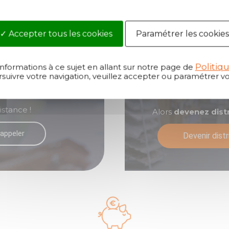
Devenez l'un 
Accepter tous les cookies
Paramétrer les cookies
eur utilisation,
Vous êtes intéressé
Politiq
informations à ce sujet en allant sur notre page de
suivre votre navigation, veuillez accepter ou paramétrer vo
ciales sont là
renommée, ultra pe
permettront de gén
istance !
Alors
devenez dist
appeler
Devenir distr