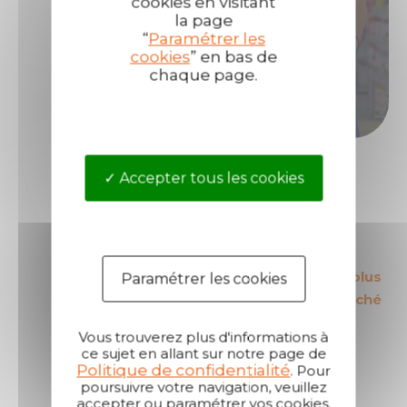
cookies en visitant
la page
Alors
devenez distributeur
de produits
“
Paramétrer les
Technima !
cookies
” en bas de
chaque page.
Devenir distributeur
Accepter tous les cookies
Le leader Européen
Les produits les plus
Paramétrer les cookies
sur son secteur
sécurisés du marché
Vous trouverez plus d'informations à
ce sujet en allant sur notre page de
Politique de confidentialité
. Pour
poursuivre votre navigation, veuillez
accepter ou paramétrer vos cookies.