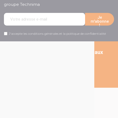
groupe Technima
Je
m'abonne
!
J'accepte les conditions générales et la politique de confidentialité
Suivez-nous sur les réseaux sociaux
A Propos de Technima
A propos de Technima