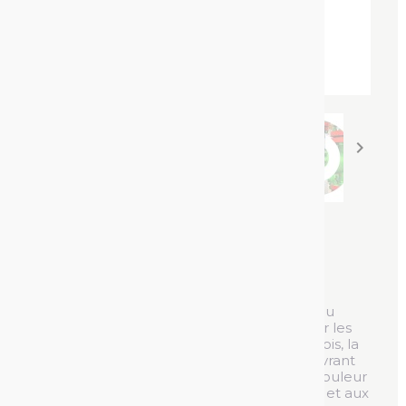


Peinture industrielle
Référence :
PP 0304
Peinture industrielle universelle brillante ou
mate, à séchage rapide et excellente pour les
surfaces telles que le métal, le béton, le bois, la
maçonnerie, etc. Possède un pouvoir couvrant
très élevé et une longue rétention de la couleur
et/ou de la brillance. Résistant aux rayures et aux