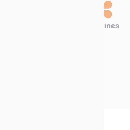
Technima France
5 rue ampère
16440 Nersac, France
Appelez-nous
Écrivez-nous