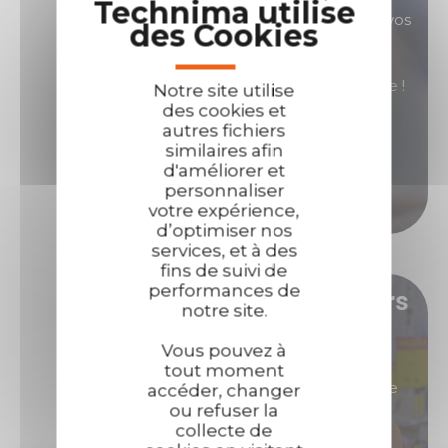
Technima utilise
commerciales sont là pour répondre à toutes vos
des Cookies
questions.
Contactez-nous si vous avez besoin d'assistance !
Notre site utilise
des cookies et
autres fichiers
Nous contacter
similaires afin
d'améliorer et
personnaliser
Nous appeler
votre expérience,
d’optimiser nos
services, et à des
fins de suivi de
performances de
Devenez l'un de nos distributeurs
notre site.
!
Vous pouvez à
tout moment
Vous êtes intéressés par des produits de grande
accéder, changer
ou refuser la
renommée, ultra performants et qui vous
collecte de
permettront de générer de fortes marges ?