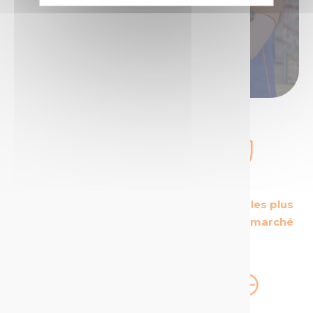
Alors
devenez distributeur
de produits
Technima !
Devenir distributeur
Le leader Européen
Les produits les plus
sur son secteur
sécurisés du marché