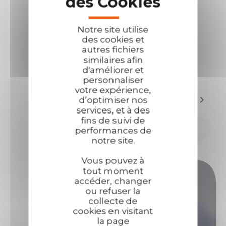
des Cookies
Fluorescent FLUO
Très Fluorescent
MARKER
FLASH MARKER
Notre site utilise
+2
+1
des cookies et
autres fichiers
similaires afin
d'améliorer et
personnaliser
Affichage 1-12 de 42 article(s)
votre expérience,
1

Suivant
2
3
4
d’optimiser nos
services, et à des
fins de suivi de

Retour en haut
performances de
notre site.
Vous pouvez à
tout moment
Vous avez des questions ?
accéder, changer
ou refuser la
collecte de
Vous avez des questions sur nos produits, leur
cookies en visitant
utilisation, nos tarifs ou autre... Nos équipes
la page