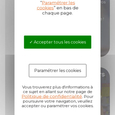
commerciales sont là pour répondre à toutes vos
“
Paramétrer les
cookies
” en bas de
questions.
chaque page.
Contactez-nous si vous avez besoin d'assistance !
Nous contacter
Accepter tous les cookies
Nous appeler
Paramétrer les cookies
Devenez l'un de nos distributeurs
!
Vous trouverez plus d'informations à
ce sujet en allant sur notre page de
Politique de confidentialité
Vous êtes intéressés par des produits de grande
. Pour
poursuivre votre navigation, veuillez
renommée, ultra performants et qui vous
accepter ou paramétrer vos cookies.
permettront de générer de fortes marges ?