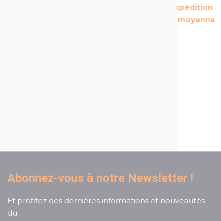
Les produits les
Des délais d'expédition
plus rentables du
courts : 24h en moyenne
marché
Un service client
réactif et à l'écoute
Abonnez-vous à notre Newsletter !
Et profitez des dernières informations et nouveautés
du