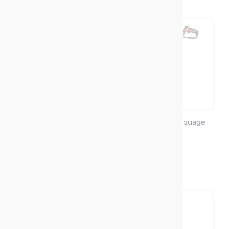
Bombe De Peinture
Canne De Marquage
Chantier
Au Sol
PROMARKER
+1