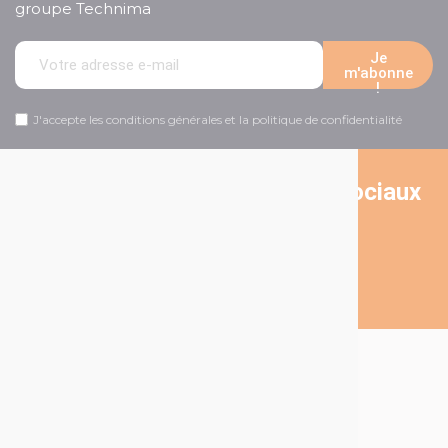
groupe Technima
Je
m'abonne
!
J'accepte les conditions générales et la politique de confidentialité
Suivez-nous sur les réseaux sociaux
A Propos de Technima
A propos de Technima