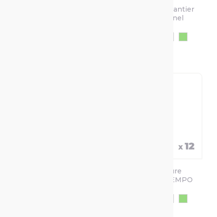
Traceur De Chantier
Traceur De Chantier
Fluorescent S MARK
Multidirectionnel
IDEAL SPRAY
+3
+2
MARK & GO
Bombe Peinture
Temporaire TEMPO
TP
+2
+2