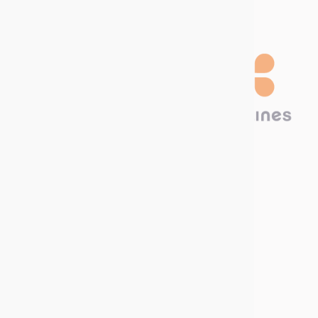
Technima France
5 rue ampère
16440 Nersac, France
Appelez-nous
Écrivez-nous