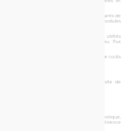
- Identification des prestataires et
fournisseurs
- Consultation des fournisseurs fabricants de
ligne de conditionnement ou de modules
composant une ligne.
- Un pré-dimensionnement des utilités
amont/aval de la ligne, stockage, réseau, flux
matières
- Etude chiffrée du projet en terme de coûts
et de délais de réalisation
Durée et lieu du stage :
3 à 6 mois, site de
SOPPEC à Nersac (16)
Démarrage :
le plus rapidement possible
Profil :
- Élève ingénieur en productique, robotique,
mécanique avec une première expérience
réussie en industrie.