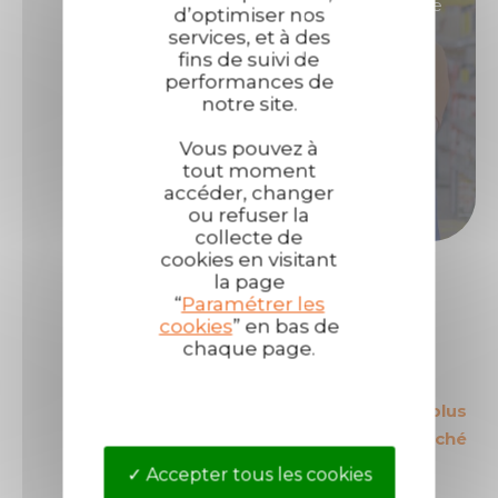
Vous êtes intéressés par des produits de grande
d’optimiser nos
renommée, ultra performants et qui vous
services, et à des
fins de suivi de
permettront de générer de fortes marges ?
performances de
notre site.
Alors
devenez distributeur
de produits
Technima !
Vous pouvez à
tout moment
Devenir distributeur
accéder, changer
ou refuser la
collecte de
cookies en visitant
la page
“
Paramétrer les
cookies
” en bas de
chaque page.
Le leader Européen
Les produits les plus
sur son secteur
sécurisés du marché
Accepter tous les cookies