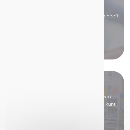
vragen te beantwoorden.
Neem contact met ons op als u hulp nodig heeft!
Neem contact op
Bel ons
Word onze distributeur!
U bent geïnteresseerd in producten met een
grote reputatie waarmee u goede marges kunt
genereren?
Word dan distributeur van Technima.