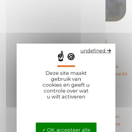
Word distributeur
undefined
☝ 🍪
De Europese leider
De meest veilige
Deze site maakt
op zijn gebied
producten op de markt
gebruik van
cookies en geeft u
controle over wat
u wilt activeren
De meest
Korte levertijden:
kosteneffectieve
Gemiddeld 24 uur
OK, accepteer alle
producten op de markt