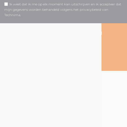
Ik weet dat ik me op elk moment kan uitschrijven en ik accepteer dat
mijn gegevens worden behandeld volgens het privacybeleid van
Technima.
Volg ons op social media
Over Technima
De Technima
Group
Onze producten
Onze markten