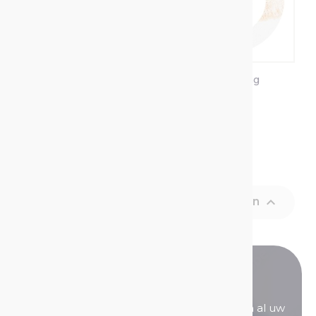
Spackspray
Vlekkencoating
Item 1-2 van 2 in totaal item(s)

Terug naar boven
Heeft u nog vragen?
Onze verkoopteams staan voor u klaar om al uw