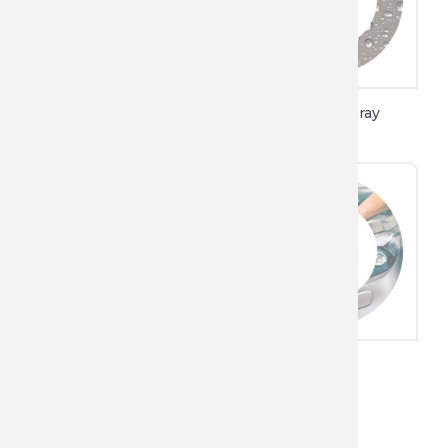
Antispat
Impregneerspray
Primer Zinkfosfaat
Speedwax