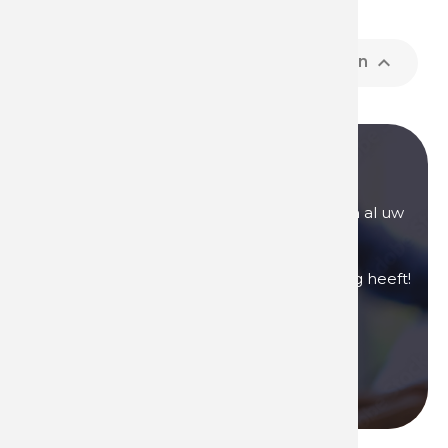
Item 1-4 van 4 in totaal item(s)

Terug naar boven
Heeft u nog vragen?
Onze verkoopteams staan voor u klaar om al uw
vragen te beantwoorden.
Neem contact met ons op als u hulp nodig heeft!
Neem contact op
Bel ons