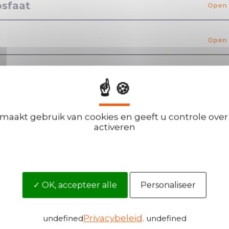
osfaat
veiligheid
☝ 🍪
 maakt gebruik van cookies en geeft u controle over 
activeren
Word onze dis
OK, accepteer alle
Personaliseer
U bent geïnteresse
om al uw vragen
reputatie waarmee
genereren?
Privacybeleid
undefined
. undefined
ig heeft!