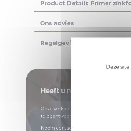
Product Details Primer zinkf
Ons advies
Regelgeving, gezondheid en 
Deze site
Heeft u nog vragen?
Onze verkoopteams staan voor u klaar 
te beantwoorden.
Neem contact met ons op als u hulp nod