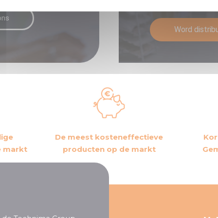
Word dan distribut
ons
Word distrib
lige
De meest kosteneffectieve
Kor
e markt
producten op de markt
Gem