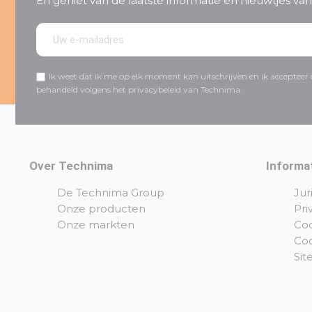
En geniet van de laatste informatie en nieuwtjes v
Ik weet dat ik me op elk moment kan uitschrijven en ik acceptee
behandeld volgens het privacybeleid van Technima.
Over Technima
Informa
De Technima Group
Jur
Onze producten
Pri
Onze markten
Coo
Co
Si