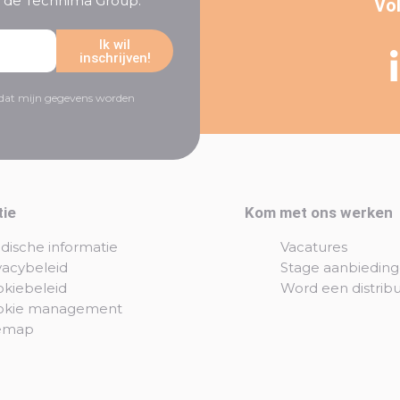
an de Technima Group.
Vol
Ik wil
inschrijven!
r dat mijn gegevens worden
tie
Kom met ons werken
idische informatie
Vacatures
vacybeleid
Stage aanbiedin
kiebeleid
Word een distrib
okie management
temap