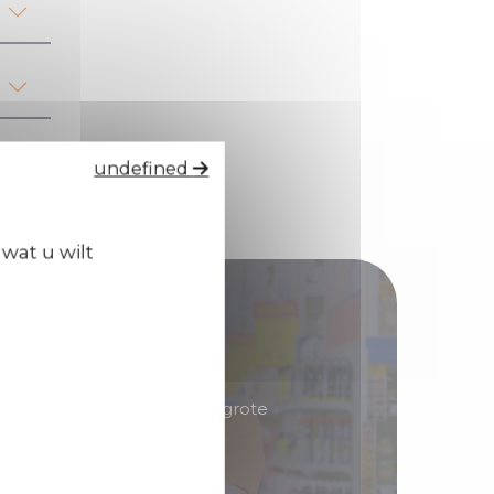
undefined
wat u wilt
tributeur!
erd in producten met een grote
 u goede marges kunt