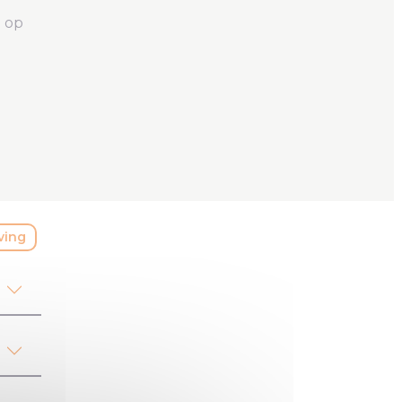
n op
ving