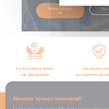
Neem contact
Bel 
op
De Europese leider
De meest vei
op zijn gebied
producten op d
Abonneer op onze nieuwsbrief!