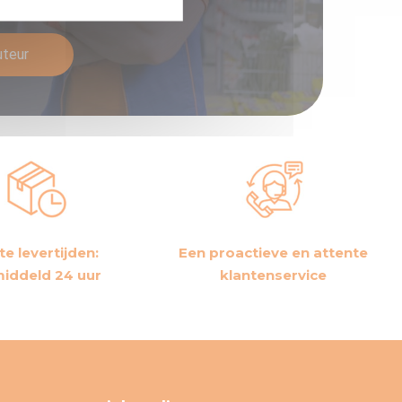
eur van Technima.
uteur
te levertijden:
Een proactieve en attente
iddeld 24 uur
klantenservice