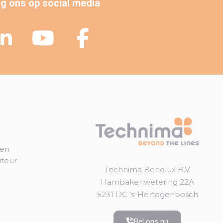
g ons op social media
gen
uteur
Technima Benelux B.V.
Hambakenwetering 22A
5231 DC ‘s-Hertogenbosch
Bel ons nu