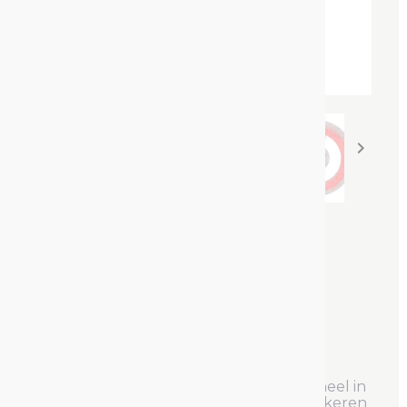


Bouwmarker (180°) Fluor
Zeer fluorescerende verf.
Markeringsduur: 12 maanden.
Referentie :
PP 0006
Bouwmarker Fluor
is een zeer goed
zichtbare markeringsverf. Multifunctioneel in
de bouw en infra toepasbaar om te markeren