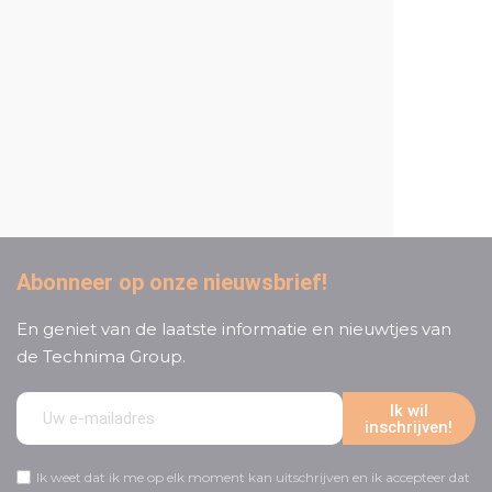
Een proactieve en attente
klantenservice
Abonneer op onze nieuwsbrief!
En geniet van de laatste informatie en nieuwtjes van
de Technima Group.
Ik wil
inschrijven!
Ik weet dat ik me op elk moment kan uitschrijven en ik accepteer dat