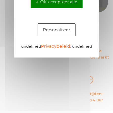
OK, accepteer alle
Personaliseer
Privacybeleid
undefined
. undefined
De Europese leider
De meest veilige
op zijn gebied
producten op de markt
De meest
Korte levertijden:
kosteneffectieve
Gemiddeld 24 uur
producten op de markt