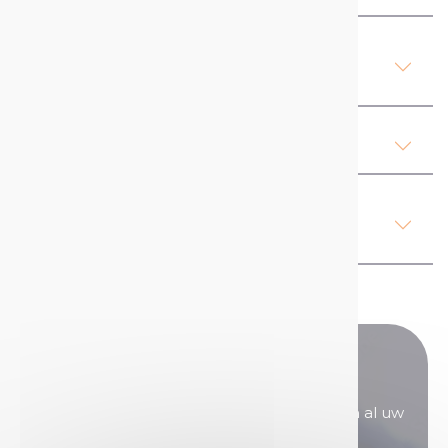
Product Details Bouwmarker
(180°) Fluor
Ons advies
Regelgeving, gezondheid en
veiligheid
Heeft u nog vragen?
Onze verkoopteams staan voor u klaar om al uw
vragen te beantwoorden.