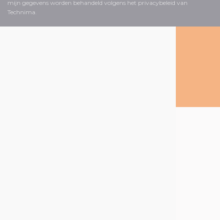
mijn gegevens worden behandeld volgens het privacybeleid van
Technima.
Volg ons op social media
Over Technima
De Technima
Group
Onze producten
Onze markten
Informatie