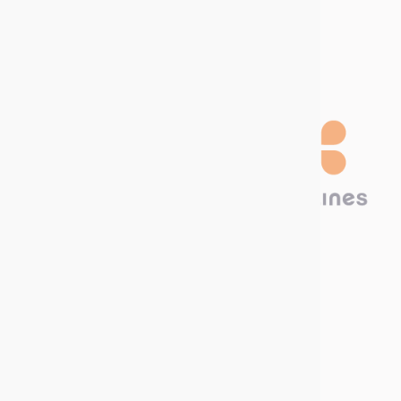
Word een
distributeur
Technima Benelux B.V.
Hambakenwetering 22A
5231 DC ‘s-Hertogenbosch
Bel ons nu