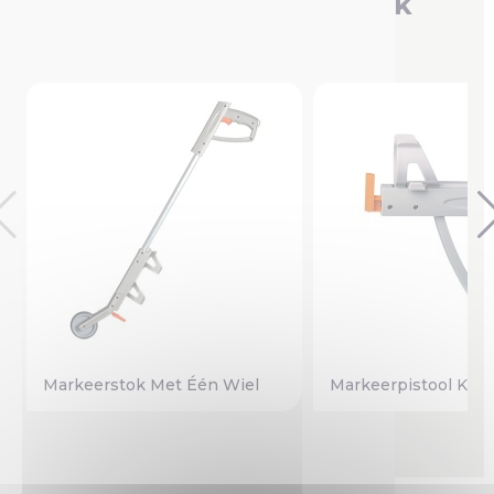
Je bent misschien ook
geïnteresseerd in
Markeerstok Met Één Wiel
Markeerpistool Kuns