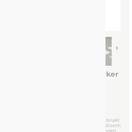


TRACING 500ml : Lijnmarker
Lijnmarkeringsverf met een
markeringstijd tot 12 maanden
Referentie :
151602
De
TRACING® LIJNMARKERING
wordt gebruikt
om oppervlakken af te bakenen, de doorstroom
te optimaliseren door middel van lijnen binnen