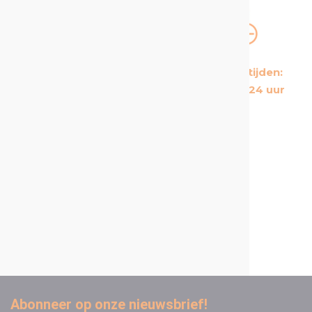
De meest
Korte levertijden:
kosteneffectieve
Gemiddeld 24 uur
producten op de markt
Een proactieve en attente
klantenservice
Abonneer op onze nieuwsbrief!