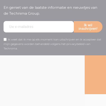
En geniet van de laatste informatie en nieuwtjes van
de Technima Group.
Ik wil
inschrijven!
Ik weet dat ik me op elk moment kan uitschrijven en ik accepteer dat
mijn gegevens worden behandeld volgens het privacybeleid van
Technima.
Volg ons op social media