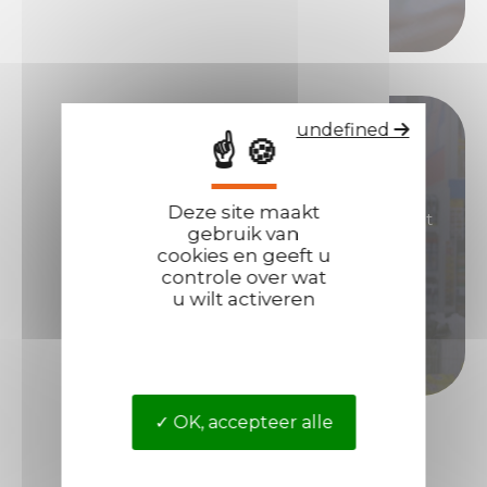
Bel ons
Word onze distributeur!
undefined
☝ 🍪
U bent geïnteresseerd in producten met een
Deze site maakt
grote reputatie waarmee u goede marges kunt
gebruik van
genereren?
cookies en geeft u
controle over wat
Word dan distributeur van Technima.
u wilt activeren
Word distributeur
OK, accepteer alle