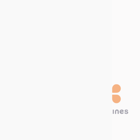
Sitemap
Kom met ons werken
Vacatures
Stage
aanbiedingen
Word een
distributeur
Technima Benelux B.V.