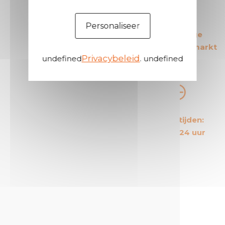
Personaliseer
De Europese leider
De meest veilige
op zijn gebied
producten op de markt
Privacybeleid
undefined
. undefined
De meest
Korte levertijden:
kosteneffectieve
Gemiddeld 24 uur
producten op de markt
Een proactieve en attente