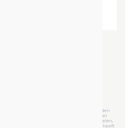
Verf Markeerstift
Stift met Markeerverf
Referentie :
551606
Verf Markerstiften
kunnen gebruikt worden
voor meerdere doeleinden
: Identificatie van
machinaal bewerkte en gesmede onderdelen,
stencil schilderen, enz. De aanwezige verf heeft