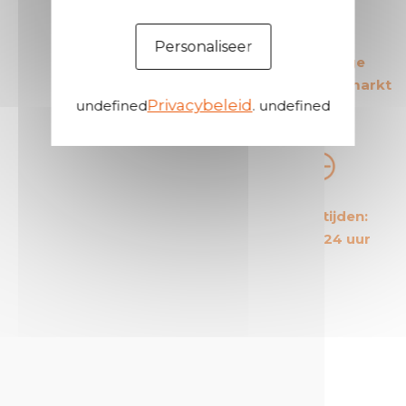
Personaliseer
De Europese leider
De meest veilige
op zijn gebied
producten op de markt
Privacybeleid
undefined
. undefined
De meest
Korte levertijden:
kosteneffectieve
Gemiddeld 24 uur
producten op de markt
Een proactieve en attente