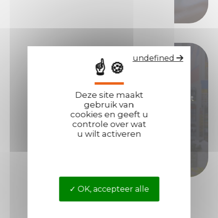
Bel ons
Word onze distributeur!
undefined
☝ 🍪
U bent geïnteresseerd in producten met een
Deze site maakt
grote reputatie waarmee u goede marges kunt
gebruik van
genereren?
cookies en geeft u
controle over wat
Word dan distributeur van Technima.
u wilt activeren
Word distributeur
OK, accepteer alle