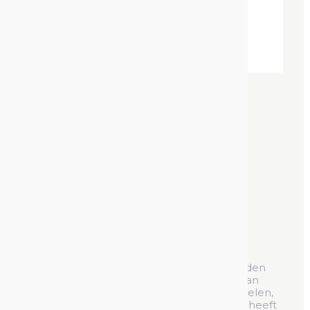
Verf Markeerstift
Stift met Markeerverf
Referentie :
551606
Verf Markerstiften
kunnen gebruikt worden
voor meerdere doeleinden
: Identificatie van
machinaal bewerkte en gesmede onderdelen,
stencil schilderen, enz. De aanwezige verf heeft