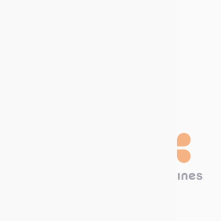
Sitemap
Kom met ons werken
Vacatures
Stage
aanbiedingen
Word een
distributeur
Technima Benelux B.V.