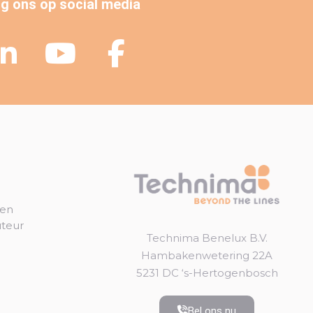
g ons op social media
gen
uteur
Technima Benelux B.V.
Hambakenwetering 22A
5231 DC ‘s-Hertogenbosch
Bel ons nu