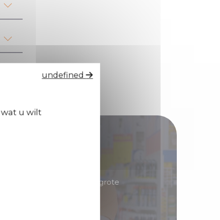
undefined
wat u wilt
tributeur!
erd in producten met een grote
 u goede marges kunt