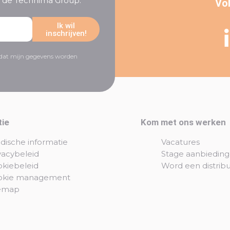
an de Technima Group.
Vol
Ik wil
inschrijven!
r dat mijn gegevens worden
tie
Kom met ons werken
idische informatie
Vacatures
vacybeleid
Stage aanbiedin
kiebeleid
Word een distrib
okie management
temap