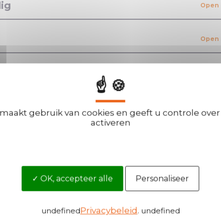
ig
veiligheid
☝ 🍪
 maakt gebruik van cookies en geeft u controle over 
activeren
Word onze dis
OK, accepteer alle
Personaliseer
U bent geïnteresse
om al uw vragen
reputatie waarmee
genereren?
Privacybeleid
undefined
. undefined
ig heeft!