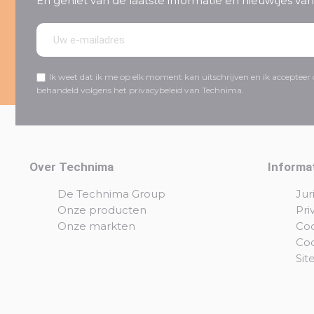
En geniet van de laatste informatie en nieuwtjes v
Ik weet dat ik me op elk moment kan uitschrijven en ik acceptee
behandeld volgens het privacybeleid van Technima.
Over Technima
Informa
De Technima Group
Jur
Onze producten
Pri
Onze markten
Coo
Co
Si