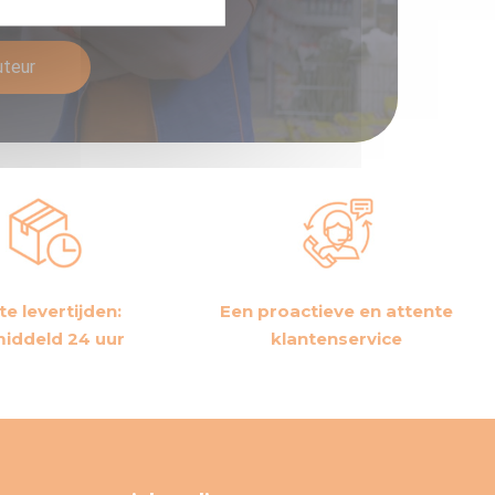
eur van Technima.
uteur
te levertijden:
Een proactieve en attente
iddeld 24 uur
klantenservice