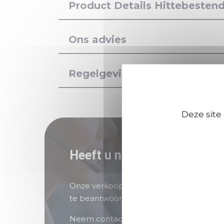
Product Details Hittebestend
Ons advies
Regelgeving, gezondheid en 
Deze site
Heeft u nog vragen?
Onze verkoopteams staan voor u klaar 
te beantwoorden.
Neem contact met ons op als u hulp nod