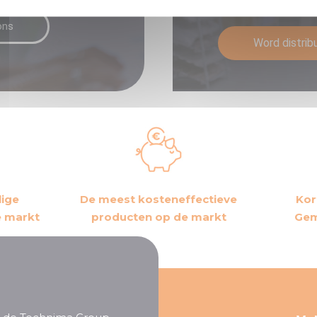
Word dan distribut
ons
Word distrib
lige
De meest kosteneffectieve
Kor
e markt
producten op de markt
Gem