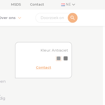
MSDS
Contact
NE
search
Over ons
Kleur: Antraciet
Antraciet
Zwart
Contact
pen
,
dig