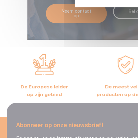
Neem contact
Bel 
op
De Europese leider
De meest vei
op zijn gebied
producten op d
Abonneer op onze nieuwsbrief!