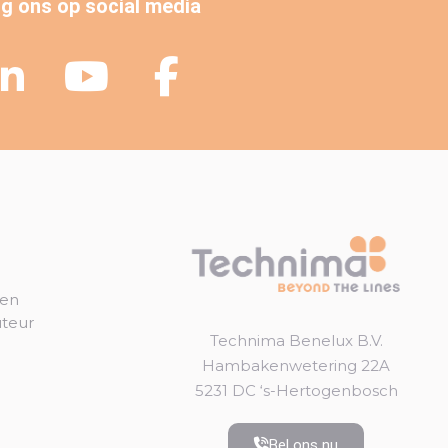
g ons op social media
gen
uteur
Technima Benelux B.V.
Hambakenwetering 22A
5231 DC ‘s-Hertogenbosch
Bel ons nu