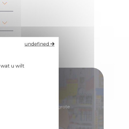
undefined
wat u wilt
tributeur!
erd in producten met een grote
 u goede marges kunt