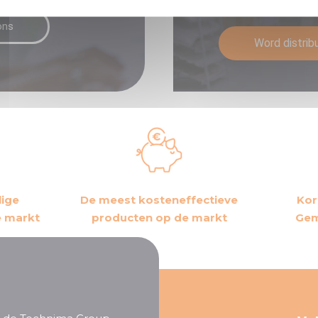
Word dan distribut
ons
Word distrib
lige
De meest kosteneffectieve
Kor
e markt
producten op de markt
Gem