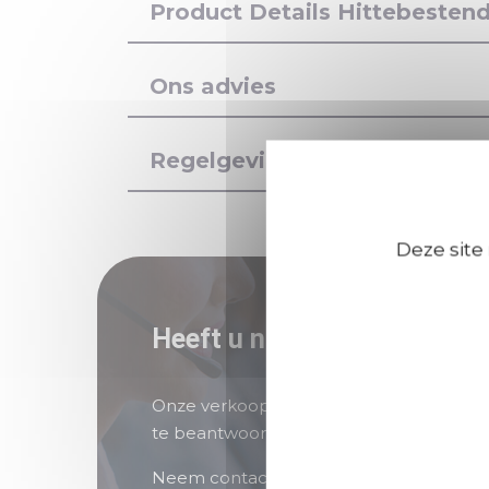
Product Details Hittebestend
Ons advies
Regelgeving, gezondheid en 
Deze site
Heeft u nog vragen?
Onze verkoopteams staan voor u klaar 
te beantwoorden.
Neem contact met ons op als u hulp nod