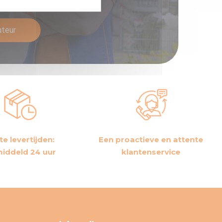
eur van Technima.
uteur
te levertijden:
Een proactieve en attente
iddeld 24 uur
klantenservice