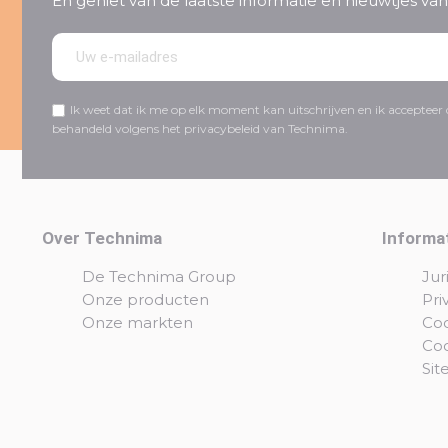
En geniet van de laatste informatie en nieuwtjes v
Ik weet dat ik me op elk moment kan uitschrijven en ik acceptee
behandeld volgens het privacybeleid van Technima.
Over Technima
Informa
De Technima Group
Jur
Onze producten
Pri
Onze markten
Coo
Co
Si