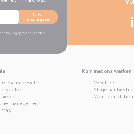
an de Technima Group.
Vol
Ik wil
inschrijven!
r dat mijn gegevens worden
tie
Kom met ons werken
idische informatie
Vacatures
vacybeleid
Stage aanbiedin
kiebeleid
Word een distrib
okie management
temap