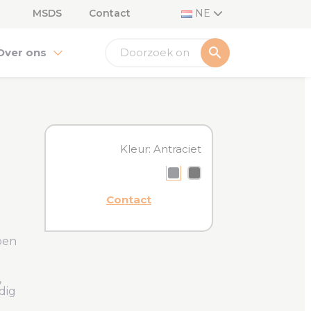
MSDS
Contact
NE
search
Over ons
Kleur: Antraciet
Antraciet
Zwart
Contact
pen
,
dig