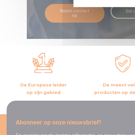
Neem contact
Bel 
op
De Europese leider
De meest vei
op zijn gebied
producten op d
Abonneer op onze nieuwsbrief!