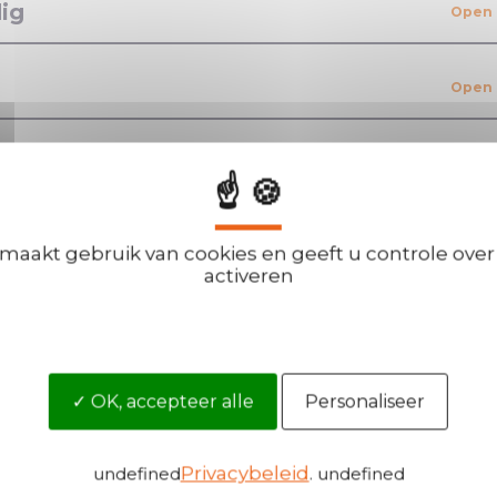
ig
veiligheid
☝ 🍪
 maakt gebruik van cookies en geeft u controle over 
activeren
Word onze dis
OK, accepteer alle
Personaliseer
U bent geïnteresse
om al uw vragen
reputatie waarmee
genereren?
Privacybeleid
undefined
. undefined
ig heeft!