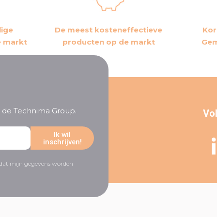
lige
De meest kosteneffectieve
Kor
e markt
producten op de markt
Gem
an de Technima Group.
Vol
Ik wil
inschrijven!
r dat mijn gegevens worden