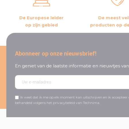
De Europese leider
De meest vei
op zijn gebied
producten op d
Abonneer op onze nieuwsbrief!
En geniet van de laatste informatie en nieuwtjes v
Ik weet dat ik me op elk moment kan uitschrijven en ik acceptee
behandeld volgens het privacybeleid van Technima.