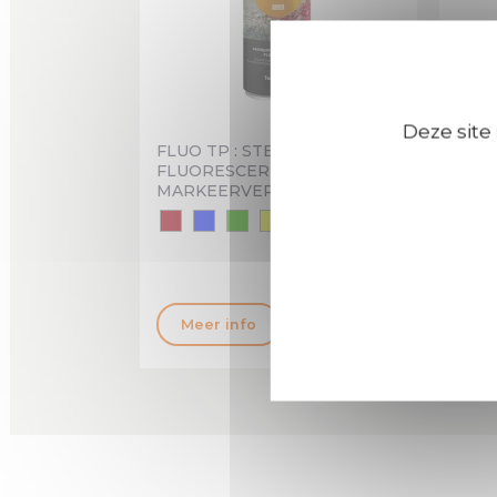
Deze site
FLUO TP : STERK
Mark
FLUORESCERENDE
MARKEERVERF
+2
Meer info
M