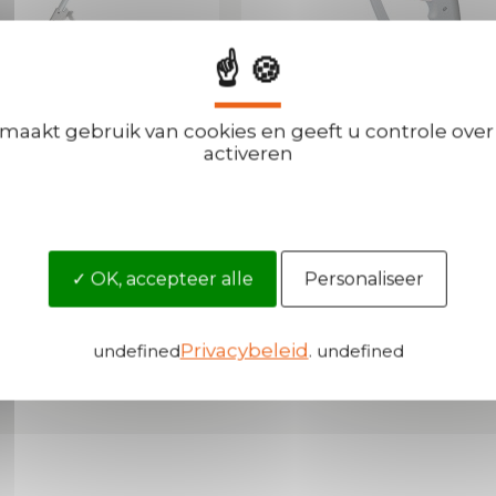
☝ 🍪
 maakt gebruik van cookies en geeft u controle over 
eerstok Met Één Wiel
Markeerpistool Kunststof
activeren
OK, accepteer alle
Personaliseer
eer info
Meer info
Privacybeleid
undefined
. undefined