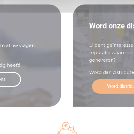
Word onze dis
U bent geïnteresse
om al uw vragen
reputatie waarmee
genereren?
ig heeft!
Word dan distribut
ons
Word distrib