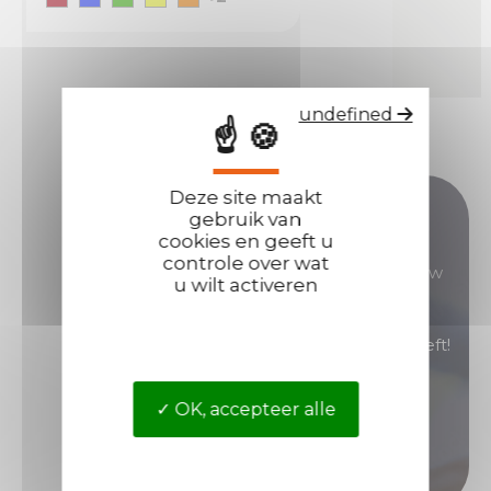
undefined
☝ 🍪
Deze site maakt
Heeft u nog vragen?
gebruik van
cookies en geeft u
controle over wat
Onze verkoopteams staan voor u klaar om al uw
u wilt activeren
vragen te beantwoorden.
Neem contact met ons op als u hulp nodig heeft!
Neem contact op
OK, accepteer alle
Bel ons