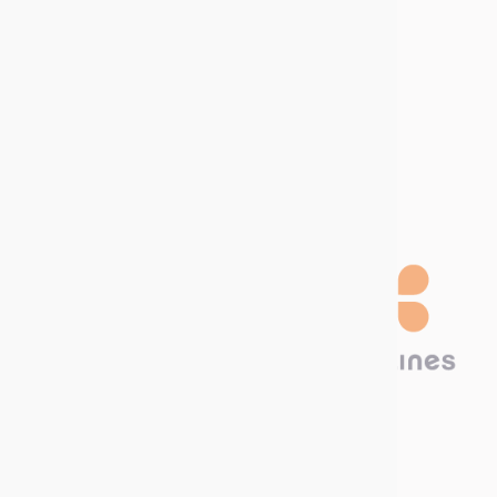
Kom met ons werken
Vacatures
Stage
aanbiedingen
Word een
distributeur
Technima Benelux B.V.
Hambakenwetering 22A
5231 DC ‘s-Hertogenbosch