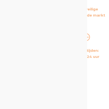
De Europese leider
De meest veilige
op zijn gebied
producten op de markt
De meest
Korte levertijden:
kosteneffectieve
Gemiddeld 24 uur
producten op de markt
Een proactieve en attente
klantenservice