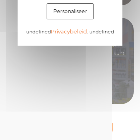
Personaliseer
Word onze distributeur!
Privacybeleid
undefined
. undefined
U bent geïnteresseerd in producten met een
grote reputatie waarmee u goede marges kunt
genereren?
Word dan distributeur van Technima.
Word distributeur