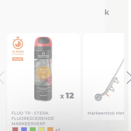
Je bent misschien ook
geïnteresseerd in
FLUO TP : STERK
Markeerstok Met Éé
FLUORESCERENDE
MARKEERVERF
+2