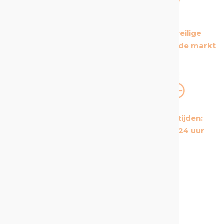
De Europese leider
De meest veilige
op zijn gebied
producten op de markt
De meest
Korte levertijden:
kosteneffectieve
Gemiddeld 24 uur
producten op de markt
Een proactieve en attente