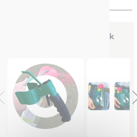
veiligheid
Je bent misschien ook
geïnteresseerd in