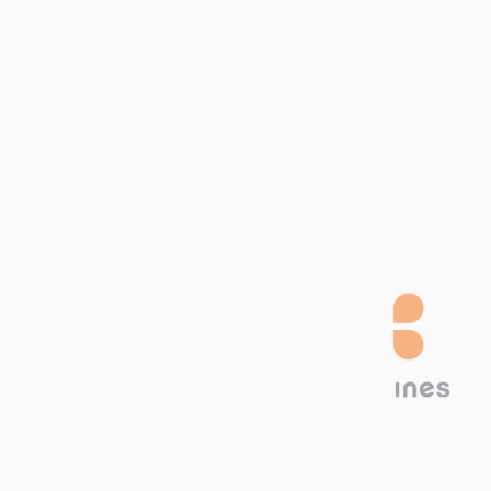
Sitemap
Kom met ons werken
Vacatures
Stage
aanbiedingen
Word een
distributeur
Technima Benelux B.V.
Hambakenwetering 22A