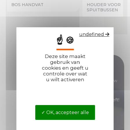
BOS HANDVAT
HOUDER VOOR
SPUITBUSSEN
undefined
☝ 🍪
Deze site maakt
Heeft u nog vragen?
gebruik van
cookies en geeft u
controle over wat
u wilt activeren
Onze verkoopteams staan voor u klaar om al uw
vragen te beantwoorden.
Neem contact met ons op als u hulp nodig heeft!
OK, accepteer alle
Neem contact op