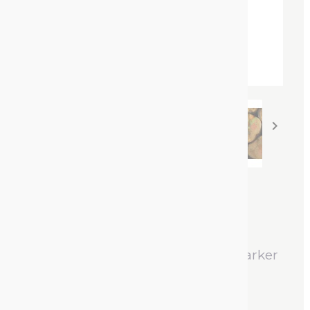


FLASH MARKER : STERK
FLUORESCERENDE
MARKEERVERF
Sterk fluorescerende bosbouwmarker
(12 maanden
Referentie :
131517