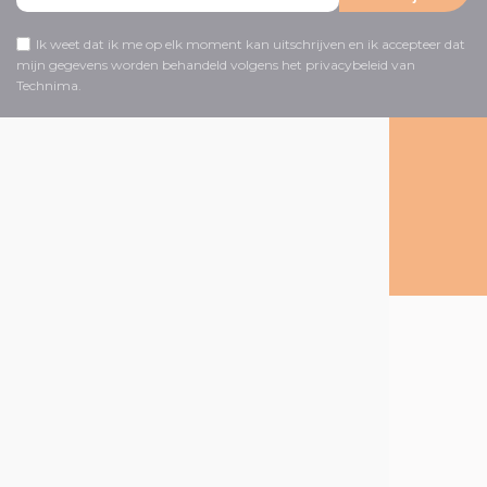
Ik weet dat ik me op elk moment kan uitschrijven en ik accepteer dat
mijn gegevens worden behandeld volgens het privacybeleid van
Technima.
Volg ons op social media
Over Technima
De Technima
Group
Onze producten
Onze markten