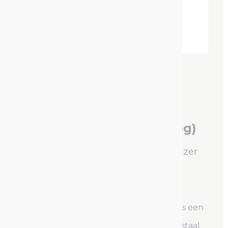
Zinkspray mat (snel droog)
Bescherming tegen corrosie op ijzer
en staal
Referentie :
PP 0204
PRO-Paint Zinkspray Mat snel droog
is een
matte, zinkrijke grondverf. Het biedt
bescherming tegen corrosie op ijzer en staal