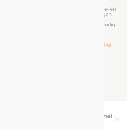
en is zeer sneldrogend. Daardoor is dit
product uitermate geschikt bij productie- en
constructiewerkzaamheden. Toepassingen
zijn nieuw, blank of gestraald staal of
verzinkte staaloppervlakken. Hittebestendig
tot 250°C.
Bekijk de volledige productomschrijving
Kleur: Grijs
Grijs
Contact
Omschrijving Zinkspray mat (snel
droog)