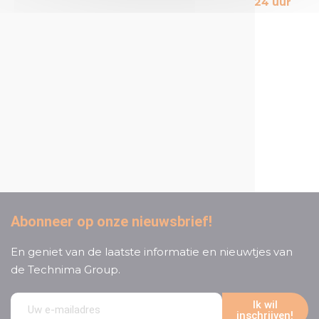
kosteneffectieve
Gemiddeld 24 uur
producten op de markt
Een proactieve en attente
klantenservice
Abonneer op onze nieuwsbrief!
En geniet van de laatste informatie en nieuwtjes van
de Technima Group.
Ik wil
inschrijven!