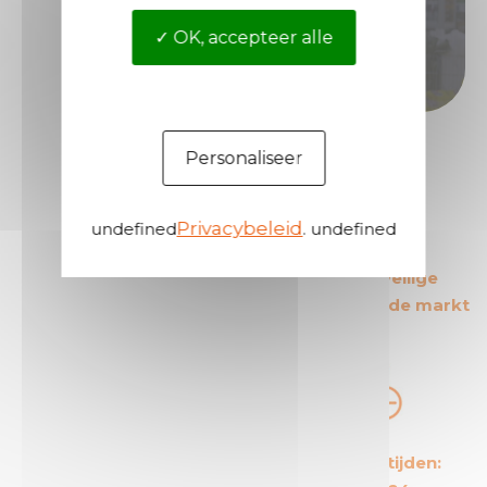
Word dan distributeur van Technima.
OK, accepteer alle
Word distributeur
Personaliseer
Privacybeleid
undefined
. undefined
De Europese leider
De meest veilige
op zijn gebied
producten op de markt
De meest
Korte levertijden: