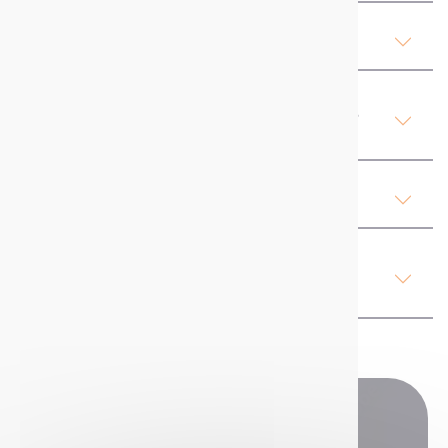
Bijlagen
Product Details Zinkspray mat
(snel droog)
Ons advies
Regelgeving, gezondheid en
veiligheid
Heeft u nog vragen?